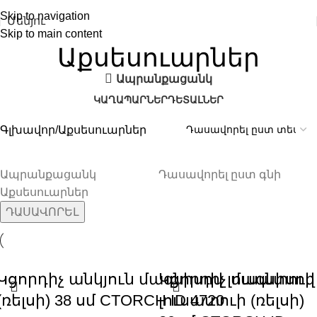
Skip to navigation
Մենյու
Skip to main content
Աքսեսուարներ
Ապրանքացանկ
ԿԱՂԱՊԱՐՆԵՐ
ԴԵՏԱԼՆԵՐ
Գլխավոր
Աքսեսուարներ
Ապրանքացանկ
Դասավորել ըստ գնի
Աքսեսուարներ
ԴԱՍԱՎՈՐԵԼ
Կցորդիչ անկյուն մագնիսով լուսատուի
Կցորդիչ մագնիսով
(ռելսի) 38 սմ CTORCH ID 4720
լուսատուի (ռելսի)