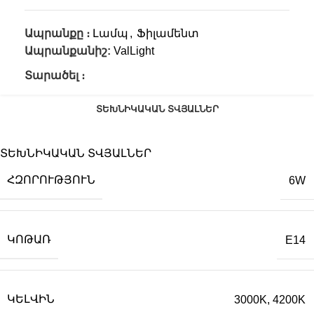
Ապրանքը ։
Լամպ
,
Ֆիլամենտ
Ապրանքանիշ:
ValLight
Տարածել ։
ՏԵԽՆԻԿԱԿԱՆ ՏՎՅԱԼՆԵՐ
ՏԵԽՆԻԿԱԿԱՆ ՏՎՅԱԼՆԵՐ
ՀԶՈՐՈՒԹՅՈՒՆ
6W
ԿՈԹԱՌ
E14
ԿԵԼՎԻՆ
3000K, 4200K