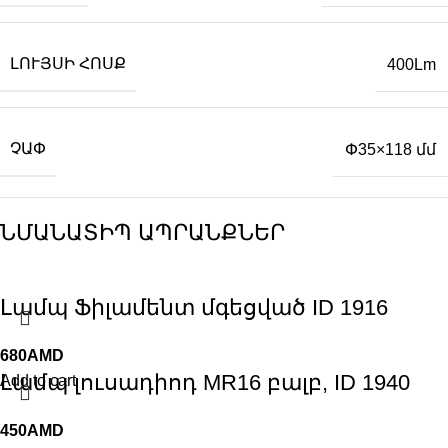
ԼՈՒՅՍԻ ՀՈՍՔ
400Lm
ՉԱՓ
Փ35×118 մմ
ՆՄԱՆԱՏԻՊ ԱՊՐԱՆՔՆԵՐ
Լամպ Ֆիլամենտ մգեցված ID 1916
680
AMD
Լամպ լուսադիոդ MR16 բալբ, ID 1940
Add to cart
450
AMD