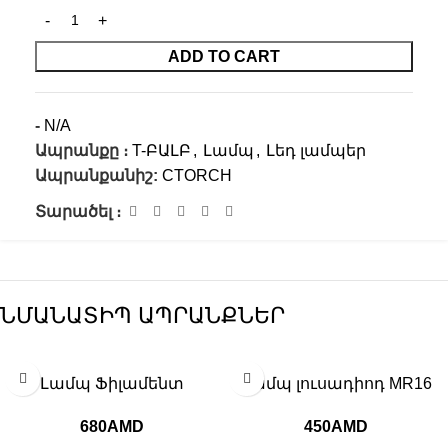
ADD TO CART
-
N/A
Ապրանքը ։
T-ԲԱԼԲ
,
Լամպ
,
Լեդ լամպեր
Ապրանքանիշ:
CTORCH
Տարածել ։
ՆՄԱՆԱՏԻՊ ԱՊՐԱՆՔՆԵՐ
Լամպ Ֆիլամենտ
Լամպ լուսադիոդ MR16
մգեցված ID 1916
բալբ, ID 1940
680
AMD
450
AMD