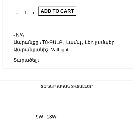
ADD TO CART
-
N/A
Ապրանքը ։
T8-ԲԱԼԲ
,
Լամպ
,
Լեդ լամպեր
Ապրանքանիշ:
ValLight
Տարածել ։
ՏԵԽՆԻԿԱԿԱՆ ՏՎՅԱԼՆԵՐ
9W
,
18W