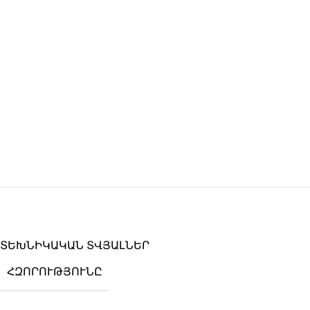
ՏԵԽՆԻԿԱԿԱՆ ՏՎՅԱԼՆԵՐ
ՀԶՈՐՈՒԹՅՈՒՆԸ