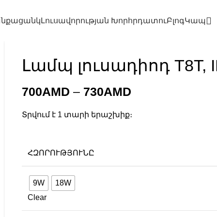
նքացանկ
Լուսավորության Խորհրդատու
Բլոգ
Կապ
Լամպ լուսադիոդ T8T, I
700
AMD
–
730
AMD
Տրվում է 1 տարի երաշխիք։
ՀԶՈՐՈՒԹՅՈՒՆԸ
9W
18W
Clear