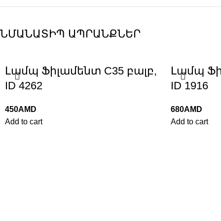
ՆՄԱՆԱՏԻՊ ԱՊՐԱՆՔՆԵՐ
Լամպ Ֆիլամենտ C35 բալբ,
Լամպ Ֆի
ID 4262
ID 1916
450
AMD
680
AMD
Add to cart
Add to cart