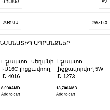
ՎՈԼՏԱԺ
5V
ՉԱՓ ՄՄ
255×140
ՆՄԱՆԱՏԻՊ ԱՊՐԱՆՔՆԵՐ
Lուսատու սեղանի
Լուսատու ,
I-U16C լիցքավոող
լիցքավորվող 5W
ID 4016
ID 1273
8,000
AMD
18,700
AMD
Add to cart
Add to cart