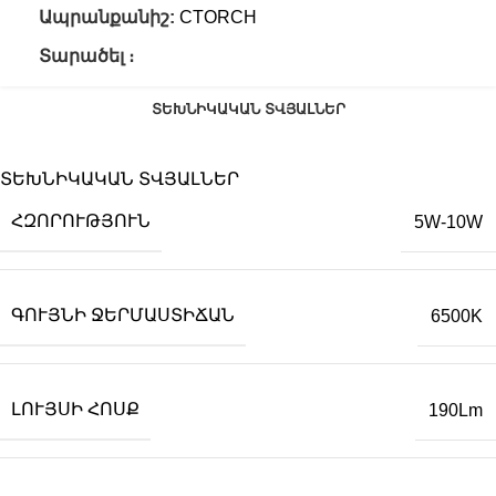
Ապրանքանիշ:
CTORCH
Տարածել ։
ՏԵԽՆԻԿԱԿԱՆ ՏՎՅԱԼՆԵՐ
ՏԵԽՆԻԿԱԿԱՆ ՏՎՅԱԼՆԵՐ
ՀԶՈՐՈՒԹՅՈՒՆ
5W-10W
ԳՈՒՅՆԻ ՋԵՐՄԱՍՏԻՃԱՆ
6500K
ԼՈՒՅՍԻ ՀՈՍՔ
190Lm