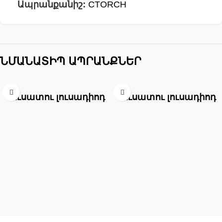
Ապրանքանիշ:
CTORCH
ՆՄԱՆԱՏԻՊ ԱՊՐԱՆՔՆԵՐ
Լուսատու լուսադիոդ
Լուսատու լուսադիոդ
արտաքին կլոր, դաուն
ներքին կլոր, դաուն
կոբ CTORCH ID 9620
սև+ոսկի CCT CTORCH
ID 9616