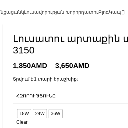
նքացանկ
Լուսավորության Խորհրդատու
Բլոգ
Կապ
Լուսատու արտաքին տ
3150
1,850
AMD
–
3,650
AMD
Տրվում է 1 տարի երաշխիք։
ՀԶՈՐՈՒԹՅՈՒՆԸ
18W
24W
36W
Clear