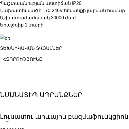
Պաշտպանության աստիճան IP20
Նախատեսված է 170-240V հոսանքի լարման համար
Աշխատաժամանակ 30000 ժամ
Երաշխիք 1 տարի
ՏԵԽՆԻԿԱԿԱՆ ՏՎՅԱԼՆԵՐ
ՀԶՈՐՈՒԹՅՈՒՆԸ
ՆՄԱՆԱՏԻՊ ԱՊՐԱՆՔՆԵՐ
Lուսատու արևային բազմաֆունկցիոնալ