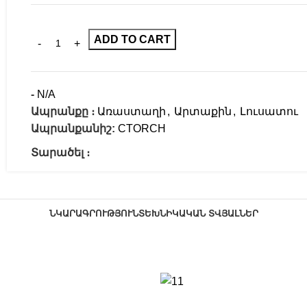
ADD TO CART
-
N/A
Ապրանքը ։
Առաստաղի
,
Արտաքին
,
Լուսատու
Ապրանքանիշ:
CTORCH
Տարածել ։
ՆԿԱՐԱԳՐՈՒԹՅՈՒՆ
ՏԵԽՆԻԿԱԿԱՆ ՏՎՅԱԼՆԵՐ