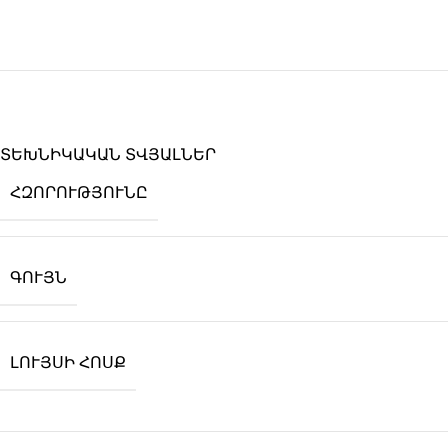
ՏԵԽՆԻԿԱԿԱՆ ՏՎՅԱԼՆԵՐ
ՀԶՈՐՈՒԹՅՈՒՆԸ
ԳՈՒՅՆ
ԼՈՒՅՍԻ ՀՈՍՔ