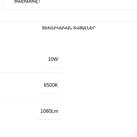
Տարածել ։
ՏԵԽՆԻԿԱԿԱՆ ՏՎՅԱԼՆԵՐ
10W
6500K
1080Lm