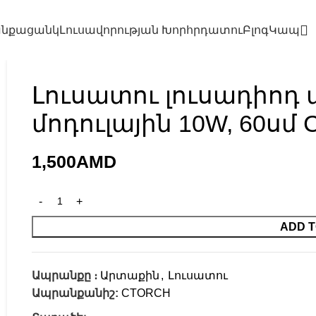
նքացանկ
Լուսավորության Խորհրդատու
Բլոգ
Կապ
Լուսատու լուսադիոդ
մոդուլային 10W, 60սմ 
1,500
AMD
ADD T
Ապրանքը ։
Արտաքին
,
Լուսատու
Ապրանքանիշ:
CTORCH