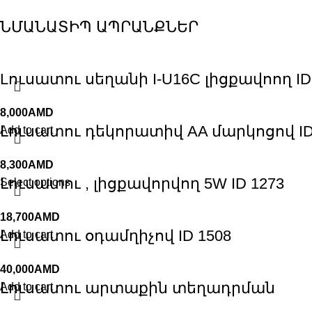
ՆՄԱՆԱՏԻՊ ԱՊՐԱՆՔՆԵՐ
Lուսատու սեղանի I-U16C լիցքավոող ID
8,000
AMD
Լուսատու դեկորատիվ AA մարկոցով ID
Add to cart
8,300
AMD
Լուսատու , լիցքավորվող 5W ID 1273
Select options
18,700
AMD
Լուսատու օդամղիչով ID 1508
Add to cart
40,000
AMD
Լուսատու արտաքին տեղադրման
Add to cart