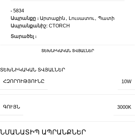
-
5834
Ապրանքը ։
Արտաքին
,
Լուսատու
,
Պատի
Ապրանքանիշ:
CTORCH
Տարածել ։
ՏԵԽՆԻԿԱԿԱՆ ՏՎՅԱԼՆԵՐ
ՏԵԽՆԻԿԱԿԱՆ ՏՎՅԱԼՆԵՐ
ՀԶՈՐՈՒԹՅՈՒՆԸ
10W
ԳՈՒՅՆ
3000K
ՆՄԱՆԱՏԻՊ ԱՊՐԱՆՔՆԵՐ