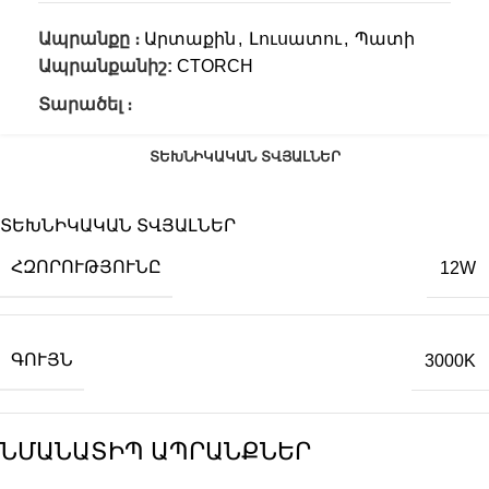
Ապրանքը ։
Արտաքին
,
Լուսատու
,
Պատի
Ապրանքանիշ:
CTORCH
Տարածել ։
ՏԵԽՆԻԿԱԿԱՆ ՏՎՅԱԼՆԵՐ
ՏԵԽՆԻԿԱԿԱՆ ՏՎՅԱԼՆԵՐ
ՀԶՈՐՈՒԹՅՈՒՆԸ
12W
ԳՈՒՅՆ
3000K
ՆՄԱՆԱՏԻՊ ԱՊՐԱՆՔՆԵՐ