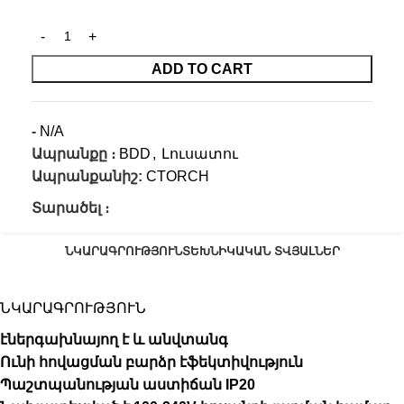
ADD TO CART
-
N/A
Ապրանքը ։
BDD
,
Լուսատու
Ապրանքանիշ:
CTORCH
Տարածել ։
ՆԿԱՐԱԳՐՈՒԹՅՈՒՆ
ՏԵԽՆԻԿԱԿԱՆ ՏՎՅԱԼՆԵՐ
ՆԿԱՐԱԳՐՈՒԹՅՈՒՆ
էներգախնայող է և անվտանգ
Ունի հովացման բարձր էֆեկտիվություն
Պաշտպանության աստիճան IP20