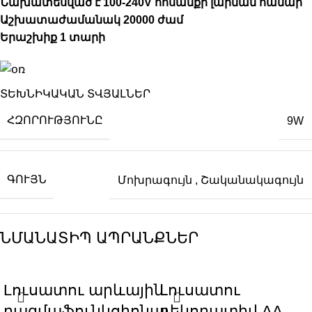
Նախատեսված է 100-240V հոսանքի լարման համար
Աշխատաժամանակ 20000 ժամ
Երաշխիք 1 տարի
ՏԵԽՆԻԿԱԿԱՆ ՏՎՅԱԼՆԵՐ
ՀԶՈՐՈՒԹՅՈՒՆԸ
9W
ԳՈՒՅՆ
Մոխրագույն
,
Շականակագույն
ՆՄԱՆԱՏԻՊ ԱՊՐԱՆՔՆԵՐ
Lուսատու արևային
Լուսատու
բազմաֆունկցիոնալ
դեկորատիվ AA