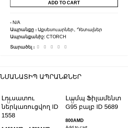
ADD TO CART
-
N/A
Ապրանքը ։
Աքսեսուարներ
,
Դետալներ
Ապրանքանիշ:
CTORCH
Տարածել ։
ՆՄԱՆԱՏԻՊ ԱՊՐԱՆՔՆԵՐ
Լուսատու
Լամպ Ֆիլամենտ
ներկառուցվող ID
G95 բալբ ID 5689
1558
800
AMD
Add to cart