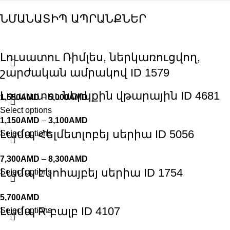
ՆՄԱՆԱՏԻՊ ԱՊՐԱՆՔՆԵՐ
Լուսատու Ռիմլես, ներկառուցվող,
շարժական ամրակով ID 1579
Լուսատու ներկքին վթարային ID 4681
1,550
AMD
–
5,000
AMD
Select options
1,150
AMD
–
3,100
AMD
Լամպ Հելմետլոբեյ սերիա ID 5056
Select options
7,300
AMD
–
8,300
AMD
Լամպ Էկոհայբեյ սերիա ID 1754
Select options
5,700
AMD
Լամպ R-բալբ ID 4107
Select options