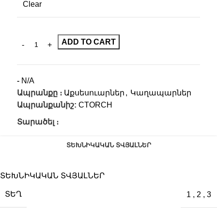
Clear
ADD TO CART
-
N/A
Ապրանքը ։
Աքսեսուարներ
,
Կաղապարներ
Ապրանքանիշ:
CTORCH
Տարածել ։
ՏԵԽՆԻԿԱԿԱՆ ՏՎՅԱԼՆԵՐ
ՏԵԽՆԻԿԱԿԱՆ ՏՎՅԱԼՆԵՐ
ՏԵՂ
1
,
2
,
3