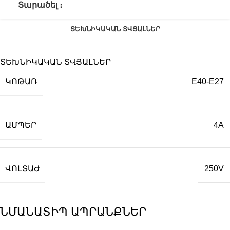
Տարածել ։
ՏԵԽՆԻԿԱԿԱՆ ՏՎՅԱԼՆԵՐ
ՏԵԽՆԻԿԱԿԱՆ ՏՎՅԱԼՆԵՐ
ԿՈԹԱՌ
E40-E27
ԱՄՊԵՐ
4A
ՎՈԼՏԱԺ
250V
ՆՄԱՆԱՏԻՊ ԱՊՐԱՆՔՆԵՐ