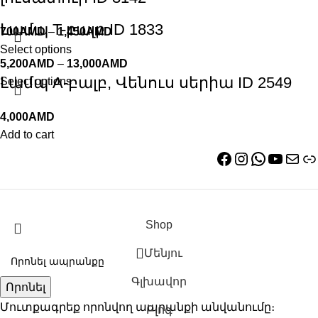
Լամպ T-բալբ ID 1833
700
AMD
–
1,450
AMD
Select options
5,200
AMD
–
13,000
AMD
Լամպ A-բալբ, Վենուս սերիա ID 2549
Select options
4,000
AMD
Add to cart
Shop
Մենյու
Գլխավոր
Որոնել
Մուտքագրեք որոնվող ապրանքի անվանումը։
Բլոգ