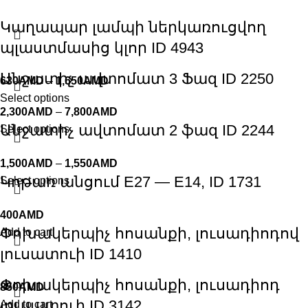
Կաղապար լամպի ներկառուցվող
պլաստմասից կլոր ID 4943
Անջատիչ ավտոմատ 3 Ֆազ ID 2250
630
AMD
–
1,650
AMD
Select options
2,300
AMD
–
7,800
AMD
Անջատիչ ավտոմատ 2 ֆազ ID 2244
Select options
1,500
AMD
–
1,550
AMD
Կոթառ անցում E27 — E14, ID 1731
Select options
400
AMD
Փոխակերպիչ հոսանքի, լուսադիոդով
Add to cart
լուսատուի ID 1410
Փոխակերպիչ հոսանքի, լուսադիոդ
850
AMD
լուսատուի ID 3142
Add to cart